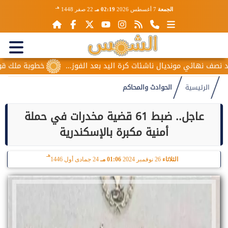
هـ
الجمعة
7 أغسطس 2026
02:19 مـ
22 صفر 1448
 نهائي مونديال ناشئات كرة اليد بعد الفوز...
خطوبة ملك قورة وي
الرئيسية
الحوادث والمحاكم
عاجل.. ضبط 61 قضية مخدرات في حملة
أمنية مكبرة بالإسكندرية
هـ
الثلاثاء
26 نوفمبر 2024
01:06 مـ
24 جمادى أول 1446