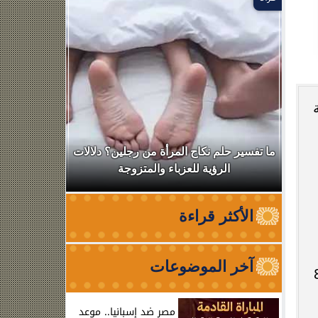
ال
ما تفسير حلم نكاح المرأة من رجلين؟ دلالات
نقابة الأطب
الرؤية للعزباء والمتزوجة
من الظه
الأكثر قراءة
آخر الموضوعات
نوف – 6 بنادق آلية – 80
مصر ضد إسبانيا.. موعد