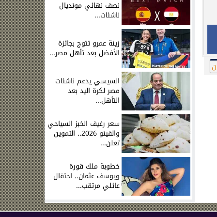
نصف نهائي مونديال
ناشئات...
زينة عمرو تتوج بجائزة
الأفضل بعد تأهل مصر...
ن
السيسي يدعم ناشئات
مصر لكرة اليد بعد
التأهل...
سعر رغيف الخبز السياحي
والفينو 2026.. التموين
تعلن...
خطوبة ملك قورة
ويوسف عثمان.. احتفال
عائلي مرتقب...