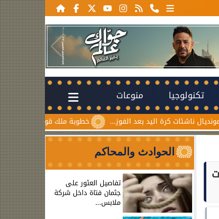
تكنولوجيا
منوعات
ات كرة اليد بعد الفوز...
خطوبة ملك قورة ويوسف عثمان.. احتفا
الحوادث والمحاكم
ت
تفاصيل العثور على
جثمان فتاة داخل شركة
ملابس...