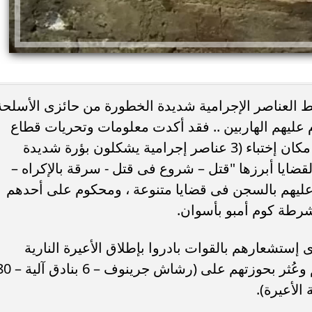
ط العناصر الإجرامية شديدة الخطورة من حائزى الأسلحة
م عليهم الهاربين .. فقد أكدت معلومات وتحريات قطاع
الأمن العام بمشاركة مديرية أمن أسوان مكان إختباء (3 عناصر إجرامية يشكلون بؤرة شديدة
ئات مصر لكرة اليد بعد
خطوبة ملك قورة ويوسف عثمان.. احتف
قضايا أبرزها "قتل – شروع فى قتل - سرقة بالإكراه –
خي إلى نصف نهائي...
عائلي مرتقب في الساحل الشمالي
عليهم بالسجن فى قضايا متنوعة ، ومحكوم على أحدهم
 شرطة كوم أمبو بأسوان.
إستشعارهم بالقوات بادروا بإطلاق الأعيرة النارية
تجاههم ، وقد أسفر التعامل عن مصرعهم وعُثر بحوزتهم على (رشاش جري
الأعيرة).