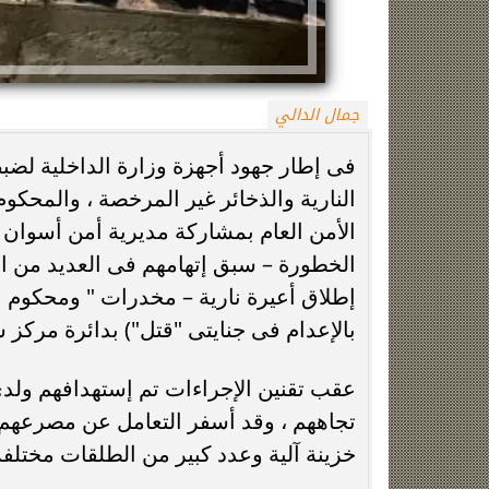
جمال الدالي
فى إطار جهود أجهزة وزارة الداخلية لضب
النارية والذخائر غير المرخصة ، والمحكو
زينة عمرو تتوج بجائزة الأفضل بعد تأهل مصر
السيسي يدعم ناش
الخطورة – سبق إتهامهم فى العديد من ال
التاريخي لنصف نهائي مونديال...
التأهل التاري
إطلاق أعيرة نارية – مخدرات " ومحكوم 
بالإعدام فى جنايتى "قتل") بدائرة مركز
عقب تقنين الإجراءات تم إستهدافهم ولدى 
خزينة آلية وعدد كبير من الطلقات مختلفة 