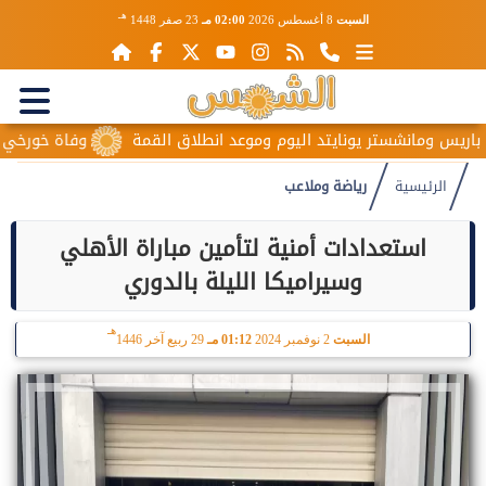
هـ
السبت
8 أغسطس 2026
02:00 مـ
23 صفر 1448
يس ومانشستر يونايتد اليوم وموعد انطلاق القمة
وفاة خورخي ميسي و
الرئيسية
رياضة وملاعب
استعدادات أمنية لتأمين مباراة الأهلي
وسيراميكا الليلة بالدوري
هـ
السبت
2 نوفمبر 2024
01:12 مـ
29 ربيع آخر 1446