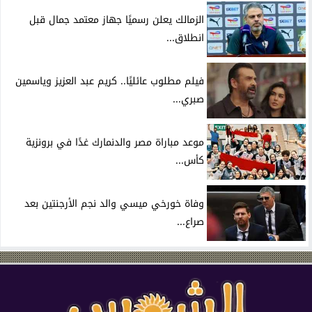
الزمالك يعلن رسميًا جهاز معتمد جمال قبل
انطلاق...
فيلم مطلوب عائليًا.. كريم عبد العزيز وياسمين
صبري...
موعد مباراة مصر والدنمارك غدًا في برونزية
كأس...
وفاة خورخي ميسي والد نجم الأرجنتين بعد
صراع...