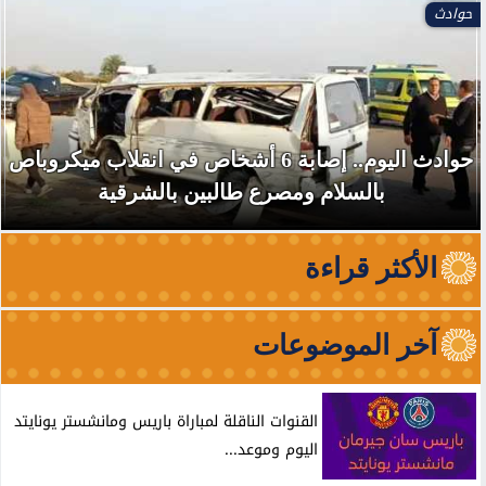
حوادث
حوادث اليوم.. إصابة 6 أشخاص في انقلاب ميكروباص
بالسلام ومصرع طالبين بالشرقية
الأكثر قراءة
آخر الموضوعات
القنوات الناقلة لمباراة باريس ومانشستر يونايتد
اليوم وموعد...