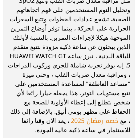
مثل مراقبة معدل ضربات القلب وتتبع SpO2
وتحليل النوم المستخدمين على فهم اتجاهاتهم
الصحية. تشجع عدادات الخطوات وتتبع السعرات
الحرارية على الحركة ، بينما توفر أوضاع التمرين
الموجهة هيكلا لإجراءات التمرين. بالنسبة لأولئك
الذين يبحثون عن ساعة ذكية مزودة بتتبع متقدم
للياقة البدنية ، تبرز ساعة HUAWEI WATCH GT
5. إنه يوفر تجربة شاملة للجري وركوب الدراجات
، ومراقبة معدل ضربات القلب ، وحتى ميزة
"مساعد العاطفة" لمساعدة المستخدمين على
تتبع مستويات التوتر. هذا يجعله خيارا رائعا لأي
شخص يتطلع إلى إعطاء الأولوية للصحة مع
الحفاظ على مظهر يومي أنيق. بالإضافة إلى ذلك
خصم رمضان 2025
، مع
، يعد الآن وقتا رائعا
للاستثمار في ساعة ذكية عالية الجودة.