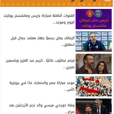
القنوات الناقلة لمباراة باريس ومانشستر يونايتد
اليوم وموعد...
الزمالك يعلن رسميًا جهاز معتمد جمال قبل
انطلاق...
فيلم مطلوب عائليًا.. كريم عبد العزيز وياسمين
صبري...
موعد مباراة مصر والدنمارك غدًا في برونزية
كأس...
وفاة خورخي ميسي والد نجم الأرجنتين بعد
صراع...