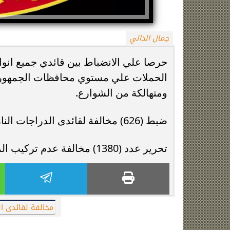
جمال الدالي
حرصا علي الانضباط بين قائدي جميع انواع
ومتهالكة من الشوارع.
زينة عمرو تتوج بجائزة الأفضل بعد تأهل مصر
السيسي يدعم ناش
ضبط (626) مخالفة لقائدى الدراجات النارية لعدم إرتداء الخوذة.
التاريخي لنصف نهائي مونديال...
التأهل التاري
تحرير عدد (1380) مخالفة عدم تركيب الملصق الإلكترونى.
مخالفة لقائدى الد