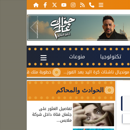
تكنولوجيا
منوعات
شئات كرة اليد بعد الفوز...
خطوبة ملك قورة ويوسف عثمان.. اح
الحوادث والمحاكم
تفاصيل العثور على
جثمان فتاة داخل شركة
ملابس...