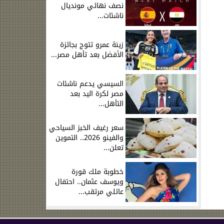
نصف نهائي مونديال
ناشئات...
زينة عمرو تتوج بجائزة
الأفضل بعد تأهل مصر...
السيسي يدعم ناشئات
مصر لكرة اليد بعد
التأهل...
سعر رغيف الخبز السياحي
والفينو 2026.. التموين
تعلن...
خطوبة ملك قورة
ويوسف عثمان.. احتفال
عائلي مرتقب...