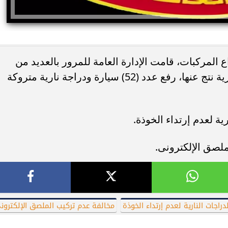
 المركبات، قامت الإدارة العامة للمرور بالعديد من
الحملات علي مستوي محافظات الجمهورية نتج عنها، رفع عدد (52) سيارة ودراجة نارية متروكة
ئات مصر لكرة اليد بعد
خطوبة ملك قورة ويوسف عثمان.. احتف
خي إلى نصف نهائي...
عائلي مرتقب في الساحل الشمالي
راجات النارية لعدم إرتداء الخوذة
مخالفة عدم تركيب الملصق الإلكترون