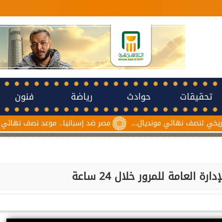
تحقيقات
حوادث
رياضة
فنون
صف نهائي مونديال...
مصر ضد إسبانيا.. موعد نصف نهائي مونديال نا
 العامة للمرور خلال 24 ساعة