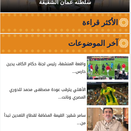
سلطنه عمان الشقيقة
الأكثر قراءة
آخر الموضوعات
واقعة المنشفة، رئيس لجنة حكام الكاف يدين
حارس...
الأهلي يترقب عودة مصطفى محمد للدوري
المصري ونانت...
سامر شقير: القيمة المضافة لقطاع التعدين تبدأ
من...