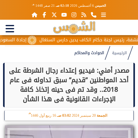
هـ
الخميس
6 أغسطس 2026
02:18 صـ
21 صفر 1448
ة، رئيس لجنة حكام الكاف يدين حارس السنغال
إجادة السعودية للط
الرئيسية
الحوادث والمحاكم
مصدر أمني: فيديو إعتداء رجال الشرطة على
أحد المواطنين ”قديم” سبق تداوله فى عام
2018.. وقد تم فى حينه إتخاذ كافة
الإجراءات القانونية فى هذا الشأن
هـ
الجمعة
20 سبتمبر 2024
03:02 صـ
16 ربيع أول 1446