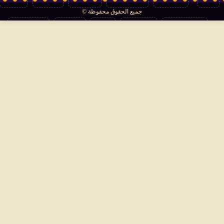
جميع الحقوق محفوظة ©
تكنولوجيا
منوعات
مرأة
العالم
سوشيال
فتاوى
بأقلامهم
سياسة الخصوصية
اتصل بنا
من نحن