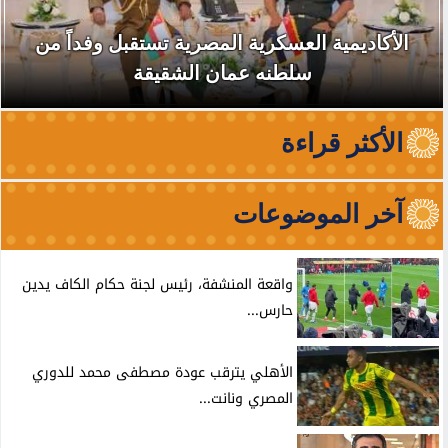
الأكاديمية العسكرية المصرية تستقبل وفداً من
سلطنه عمان الشقيقة
الأكثر قراءة
آخر الموضوعات
واقعة المنشفة، رئيس لجنة حكام الكاف يدين
حارس...
الأهلي يترقب عودة مصطفى محمد للدوري
المصري ونانت...