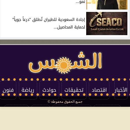
نمو...
إجادة السعودية للطيران تُطلق ”درعاً جوياً”
لحماية المحاصيل...
الأخبار
اقتصاد
تحقيقات
حوادث
رياضة
فنون
جميع الحقوق محفوظة ©
تكنولوجيا
منوعات
مرأة
العالم
سوشيال