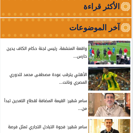
الأكثر قراءة
آخر الموضوعات
واقعة المنشفة، رئيس لجنة حكام الكاف يدين
حارس...
الأهلي يترقب عودة مصطفى محمد للدوري
المصري ونانت...
سامر شقير: القيمة المضافة لقطاع التعدين تبدأ
من...
سامر شقير: فجوة التبادل التجاري تمثل فرصة