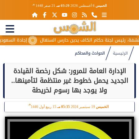
هـ
الخميس
6 أغسطس 2026
03:29 صـ
21 صفر 1448
 رئيس لجنة حكام الكاف يدين حارس السنغال
إجادة السعودية للطي
الرئيسية
الحوادث والمحاكم
الإدارة العامة للمرور: شكل رخصة القيادة
الجديد يحمل خطوط غير منتظمة لتأمينها..
ولا يوجد بها رسوم لخريطة
هـ
الخميس
19 سبتمبر 2024
05:35 مـ
15 ربيع أول 1446