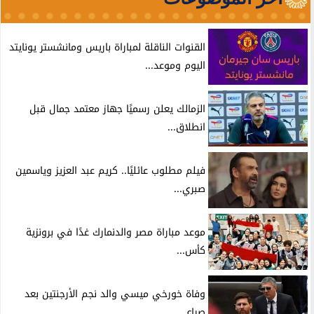
القنوات الناقلة لمباراة باريس ومانشستر يونايتد
اليوم وموعد...
الزمالك يعلن رسميًا جهاز معتمد جمال قبل
انطلاق...
فيلم مطلوب عائليًا.. كريم عبد العزيز وياسمين
صبري...
موعد مباراة مصر والدنمارك غدًا في برونزية
كأس...
وفاة خورخي ميسي والد نجم الأرجنتين بعد
صراع...