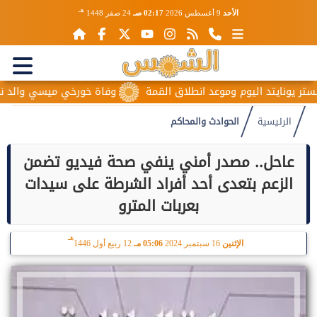
هـ
الأحد
9 أغسطس 2026
02:17 صـ
24 صفر 1448
يونايتد اليوم وموعد انطلاق القمة
وفاة خورخي ميسي والد نجم الأ
الرئيسية
الحوادث والمحاكم
عاحل.. مصدر أمني ينفي صحة فيديو تضمن
الزعم بتعدى أحد أفراد الشرطة على سيدات
بعربات المترو
هـ
الإثنين
16 سبتمبر 2024
05:06 مـ
12 ربيع أول 1446